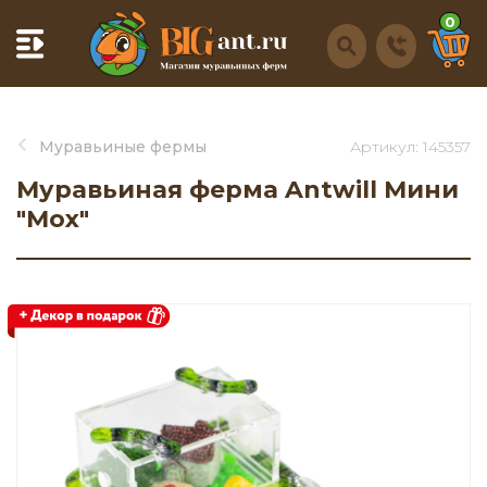
0
Муравьиные фермы
Артикул: 145357
Муравьиная ферма Antwill Мини
"Мох"