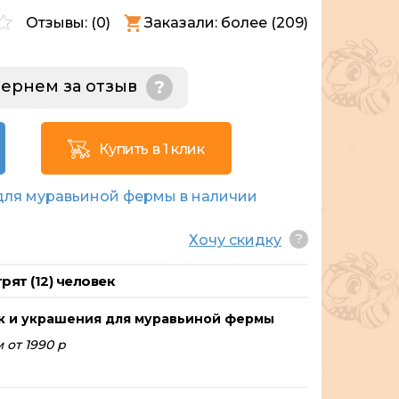
Отзывы: (
0
)
Заказали: более (209)
 вернем за отзыв
?
Купить в 1 клик
для муравьиной фермы в наличии
?
Хочу скидку
рят (
12
) человек
к и украшения для муравьиной фермы
 от 1990 р