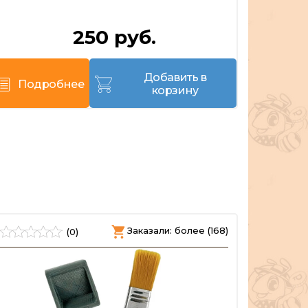
250 руб.
Д
Добавить в
Подробнее
корзину
По
Заказали: более (168)
(0)