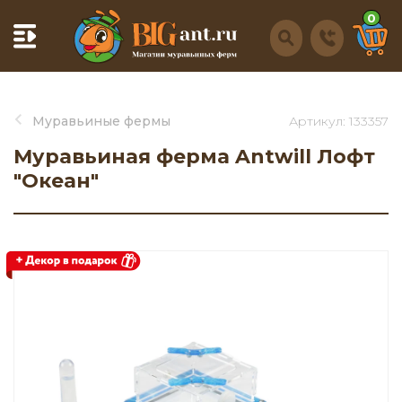
0
Муравьиные фермы
Артикул: 133357
Муравьиная ферма Antwill Лофт
"Океан"