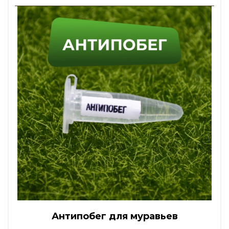
Антипобег для муравьев