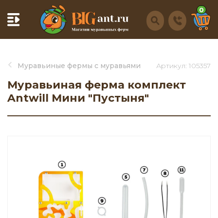
0
Муравьиные фермы с муравьями
Артикул: 105357
Муравьиная ферма комплект
Antwill Мини "Пустыня"