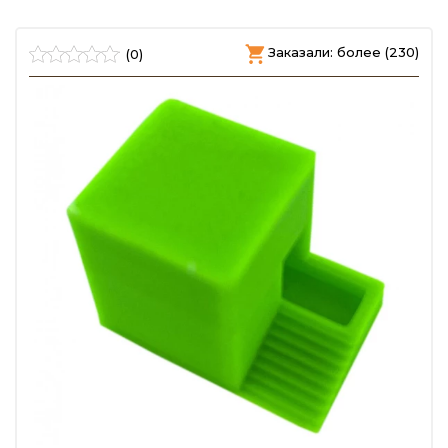
)
Заказали: более (230)
(0)