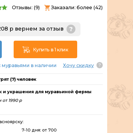
Отзывы: (
9
)
Заказали: более (42)
208 р вернем за отзыв
?
Купить в 1 клик
?
 муравьями в наличии
Хочу скидку
рят (
7
) человек
к и украшения для муравьиной фермы
 от 1990 р
асноярску:
7-10 дня: от 700