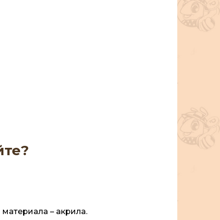
йте?
материала – акрила.