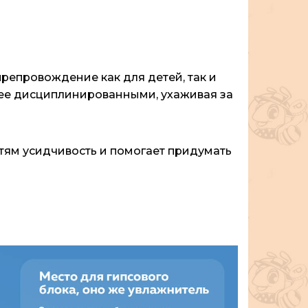
репровождение как для детей, так и
олее дисциплинированными, ухаживая за
тям усидчивость и помогает придумать