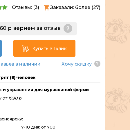
Отзывы: (
3
)
Заказали: более (27)
160 р вернем за отзыв
?
Купить в 1 клик
?
авьев в наличии
Хочу скидку
рят (
9
) человек
к и украшения для муравьиной фермы
 от 1990 р
асноярску:
7-10 дня: от 700