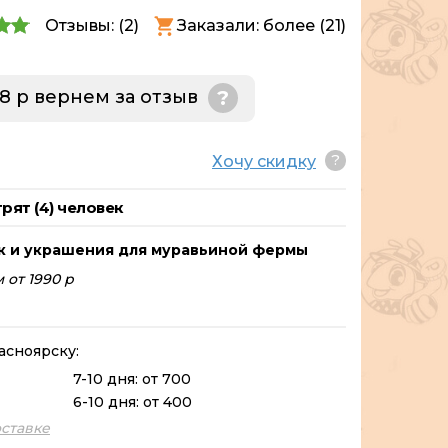
Отзывы: (
2
)
Заказали: более (21)
78 р вернем за отзыв
?
?
Хочу скидку
рят (
4
) человек
к и украшения для муравьиной фермы
 от 1990 р
асноярску:
7-10 дня: от 700
6-10 дня: от 400
ставке