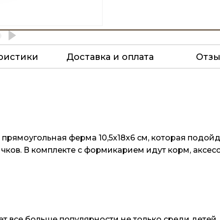
ристики
Доставка и оплата
Отз
прямоугольная ферма 10,5х18х6 см, которая подой
ков. В комплекте с формикарием идут корм, аксесс
 все больше популярности не только среди детей, 